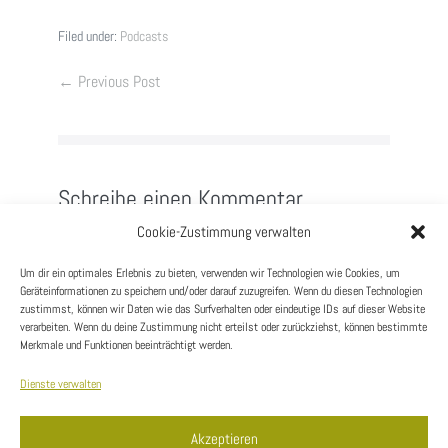
Filed under:
Podcasts
← Previous Post
Schreibe einen Kommentar
Cookie-Zustimmung verwalten
Du musst
angemeldet
sein, um einen Kommentar
abzugeben.
Um dir ein optimales Erlebnis zu bieten, verwenden wir Technologien wie Cookies, um
Geräteinformationen zu speichern und/oder darauf zuzugreifen. Wenn du diesen Technologien
zustimmst, können wir Daten wie das Surfverhalten oder eindeutige IDs auf dieser Website
verarbeiten. Wenn du deine Zustimmung nicht erteilst oder zurückziehst, können bestimmte
Merkmale und Funktionen beeinträchtigt werden.
Dienste verwalten
Kontakt
Akzeptieren