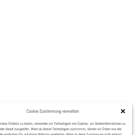
Cookie-Zustimmung verwalten
imales Erlebnis zu bieten, verwenden wir Technologien wie Cookies, um Geräteinformationen zu
oder darauf zuzugreifen. Wenn du diesen Technologien zustimmst, können wir Daten wie das
der eindeutige IDs auf dieser Website verarbeiten. Wenn du deine Zustimmung nicht erteilst