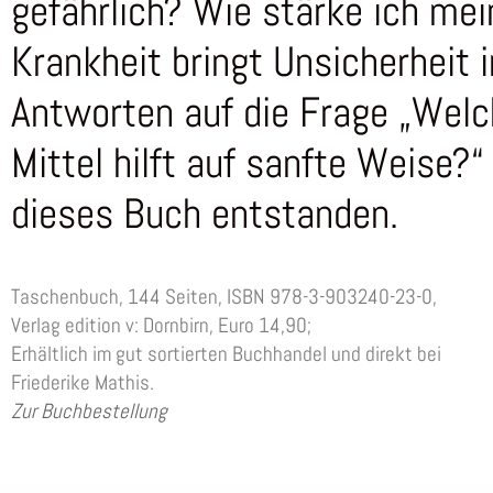
gefährlich? Wie stärke ich m
Krankheit bringt Unsicherheit 
Antworten auf die Frage „Welc
Mittel hilft auf sanfte Weise?“ 
dieses Buch entstanden.
Taschenbuch, 144 Seiten, ISBN 978-3-903240-23-0,
Verlag edition v: Dornbirn, Euro 14,90;
Erhältlich im gut sortierten Buchhandel und direkt bei
Friederike Mathis.
Zur Buchbestellung