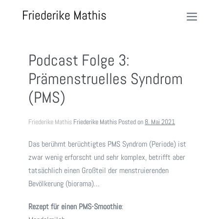
Skip
Friederike Mathis
to
Menu
content
Toggl
Podcast Folge 3:
Prämenstruelles Syndrom
(PMS)
Friederike Mathis
Friederike Mathis
Posted on
8. Mai 2021
Das berühmt berüchtigtes PMS Syndrom (Periode) ist
zwar wenig erforscht und sehr komplex, betrifft aber
tatsächlich einen Großteil der menstruierenden
Bevölkerung (biorama)…
Rezept für einen PMS-Smoothie
: