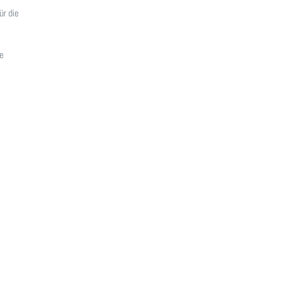
ür die
e