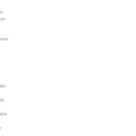
es
 ein
deinem
den.
der
deine
r