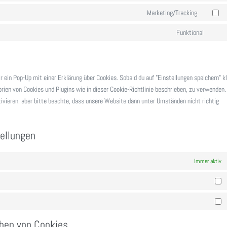
to
Marketing/Tracking
Consent
service
to
Funktional
element
Conse
service
to
google-
servic
maps
sonst
ein Pop-Up mit einer Erklärung über Cookies. Sobald du auf "Einstellungen speichern" kl
orien von Cookies und Plugins wie in dieser Cookie-Richtlinie beschrieben, zu verwenden.
vieren, aber bitte beachte, dass unsere Website dann unter Umständen nicht richtig
ellungen
Immer aktiv
Vo
Ma
chen von Cookies