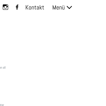
Kontakt
Menü
n all
nter