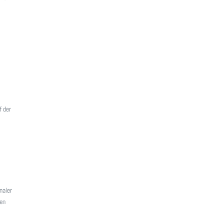
f der
naler
hen