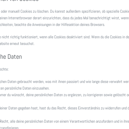
der manuell Cookies zu löschen. Du kannst außerdem spezifizieren, ob spezielle Cooki
 deinen Internetbrowser derart einzurichten, dass du jedes Mal benachrichtigt wirst, wenn
lichkeiten, beachte die Anweisungen in der Hilfesektion deines Browsers.
icht richtig funktioniert, wenn alle Cookies deaktiviert sind. Wenn du die Cookies in 
ebsite erneut besuchst.
che Daten
echte:
chen Daten gebraucht werden, was mit ihnen passiert und wie lange diese verwahrt wer
ten persönliche Daten einzusehen.
mer du wünscht, deine persönlichen Daten zu ergänzen, zu korrigieren sowie gelöscht o
einer Daten gegeben hast, hast du das Recht, dieses Einverständnis zu widerrufen und 
Recht, alle deine persönlichen Daten von einem Verantwortlichen anzufordern und in ihre
ransferieren.