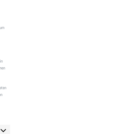
 um
in
nnen
Daten
en