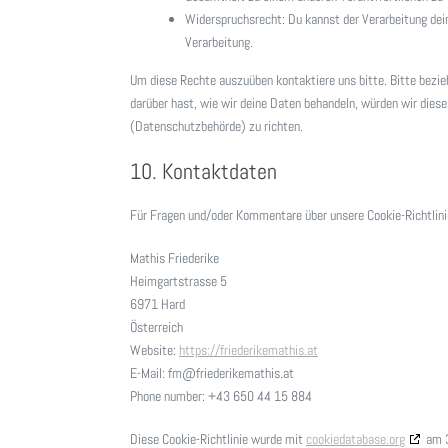
Widerspruchsrecht: Du kannst der Verarbeitung dein
Verarbeitung.
Um diese Rechte auszuüben kontaktiere uns bitte. Bitte bezi
darüber hast, wie wir deine Daten behandeln, würden wir diese
(Datenschutzbehörde) zu richten.
10. Kontaktdaten
Für Fragen und/oder Kommentare über unsere Cookie-Richtlinie
Mathis Friederike
Heimgartstrasse 5
6971 Hard
Österreich
Website:
https://friederikemathis.at
E-Mail:
fm@
friederikemathis.at
Phone number: +43 650 44 15 884
Diese Cookie-Richtlinie wurde mit
cookiedatabase.org
am 3